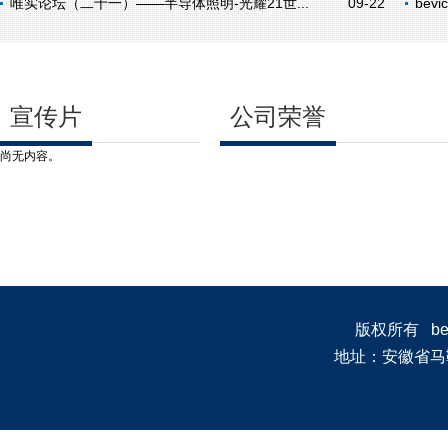
唯实论坛（二十一）——半导体照明-光耀21世...
09-22
​be
宣传片
公司荣誉
尚无内容。
版权所有 bevi
地址：安徽省马鞍山