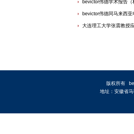
bevictor伟德学术报告
bevictor伟德同马来西
大连理工大学张震教授
版权所有 bevi
地址：安徽省马鞍山