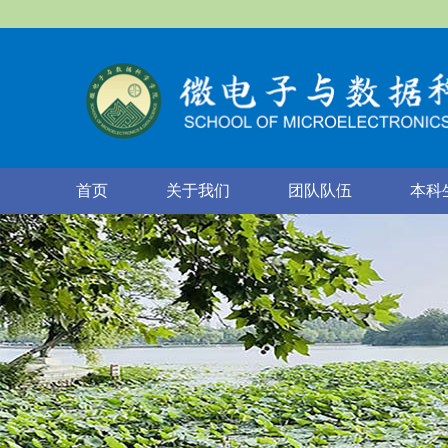
首页
关于我们
团队队伍
本科