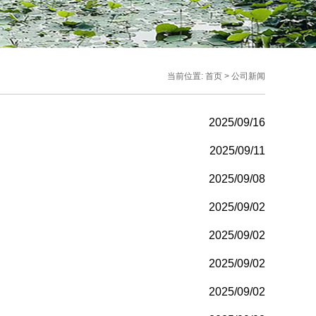
当前位置:
首页
>
公司新闻
2025/09/16
2025/09/11
2025/09/08
2025/09/02
2025/09/02
2025/09/02
2025/09/02