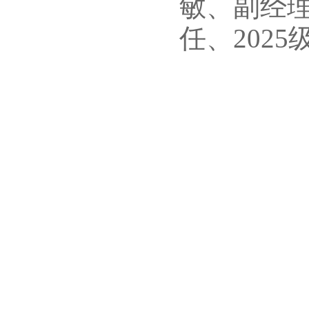
敏、副经
任、202